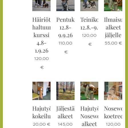
Häiriöt
Pentukurssi
Teinikoirakurssi
Ilmaisun
haltuun
12.8-
12.8.-9.9.26
alkeet
kurssi
9.9.26
jäljelle
120,00
4.8-
110,00
55,00
€
€
1.9.26
€
120,00
€
Hajutyöskentely/nosework
Jäljestämisen
Hajutyöskentelyn/
Nosewor
kokeilukerta
alkeet
Noseworkin
koetreeni
alkeet
20,00
€
145,00
120,00