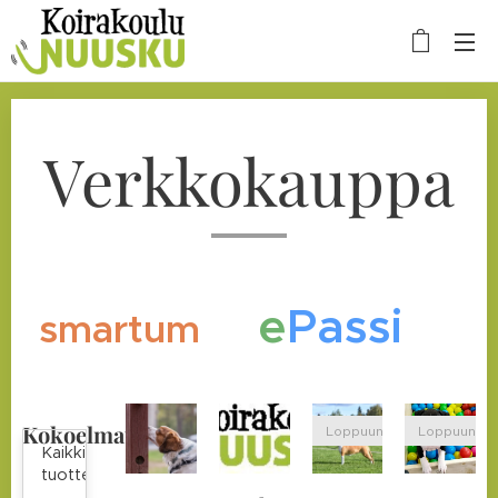
Verkkokauppa
e
P
assi
smartum
Kokoelmat
Loppuunmyyty
Loppuunmy
Kaikki
tuotteet