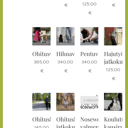
125,00
€
€
€
Ohitusvalmennus
Hihnavalmennus
Pentuvalmennus
Hajutyös
jatkokurs
365,00
340,00
340,00
125,00
€
€
€
€
Loppuunmyyty
Ohituskurssi
Ohituskurssin
Nosework
Koulutuk
jatkokurssi
valmennusryhmät
kausiry
145,00