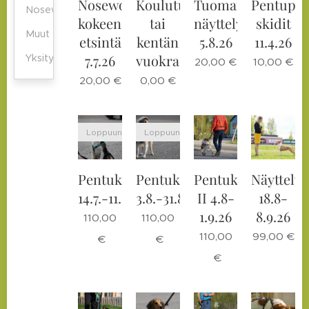
Nosework
Koulutustilan
Tuomarin
Pentupe
Nosework
kokeenomainen
tai
näyttelytreenit
skidit
Muut
etsintä
kentän
5.8.26
11.4.26
7.7.26
vuokra
Yksityiskoulutus
20,00
€
10,00
€
20,00
€
0,00
€
Loppuunmyyty
Loppuunmyyty
Pentukurssi
Pentukurssi
Pentukurssi
Näyttelyk
14.7.-11.8.26
3.8.-31.8.26
II 4.8-
18.8-
1.9.26
8.9.26
110,00
110,00
110,00
99,00
€
€
€
€